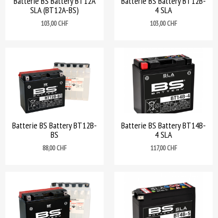
Batterie BS Battery BT12A
Batterie BS Battery BT12B-
SLA (BT12A-BS)
4 SLA
Prix
Prix
103,00 CHF
103,00 CHF
Batterie BS Battery BT12B-
Batterie BS Battery BT14B-
BS
4 SLA
Prix
Prix
88,00 CHF
117,00 CHF