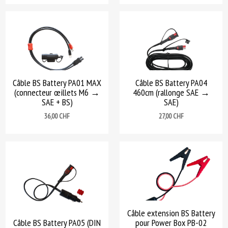
Câble BS Battery PA01 MAX
Câble BS Battery PA04
(connecteur œillets M6 →
460cm (rallonge SAE →
SAE + BS)
SAE)
Prix
Prix
36,00 CHF
27,00 CHF
Câble extension BS Battery
Câble BS Battery PA05 (DIN
pour Power Box PB-02