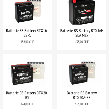
Batterie BS Battery BTX16-
Batterie BS Battery BTX16H
BS-1
SLA Max
Prix
Prix
138,00 CHF
135,00 CHF
Batterie BS Battery BTX20-
Batterie BS Battery
BS
BTX20A-BS
Prix
Prix
124,00 CHF
153,00 CHF