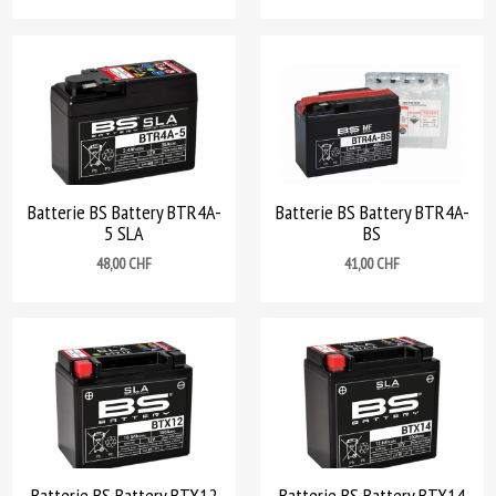
Batterie BS Battery BTR4A-
Batterie BS Battery BTR4A-
5 SLA
BS
Prix
Prix
48,00 CHF
41,00 CHF
Batterie BS Battery BTX12
Batterie BS Battery BTX14