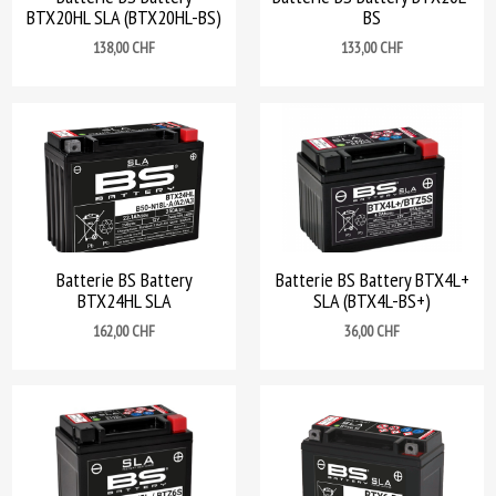
BTX20HL SLA (BTX20HL-BS)
BS
Prix
Prix
138,00 CHF
133,00 CHF
Batterie BS Battery
Batterie BS Battery BTX4L+
BTX24HL SLA
SLA (BTX4L-BS+)
Prix
Prix
162,00 CHF
36,00 CHF