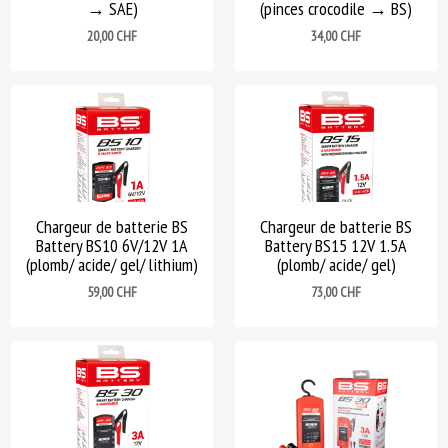
→ SAE)
(pinces crocodile → BS)
Prix
Prix
20,00 CHF
34,00 CHF
Chargeur de batterie BS
Chargeur de batterie BS
Battery BS10 6V/12V 1A
Battery BS15 12V 1.5A
(plomb/ acide/ gel/ lithium)
(plomb/ acide/ gel)
Prix
Prix
59,00 CHF
73,00 CHF