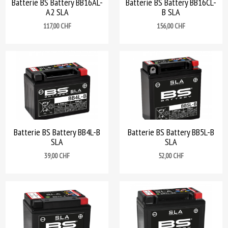
Batterie BS Battery BB16AL-
Batterie BS Battery BB16CL-
A2 SLA
B SLA
Prix
Prix
117,00 CHF
156,00 CHF
Batterie BS Battery BB4L-B
Batterie BS Battery BB5L-B
SLA
SLA
Prix
Prix
39,00 CHF
52,00 CHF