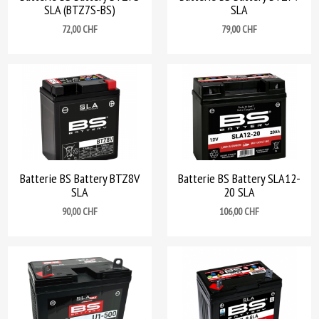
SLA (BTZ7S-BS)
SLA
Prix
Prix
72,00 CHF
79,00 CHF
Batterie BS Battery BTZ8V
Batterie BS Battery SLA12-
SLA
20 SLA
Prix
Prix
90,00 CHF
106,00 CHF