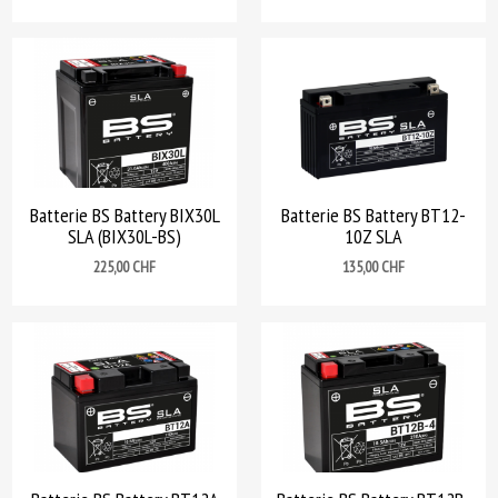
Batterie BS Battery BIX30L
Batterie BS Battery BT12-
SLA (BIX30L-BS)
10Z SLA
Prix
Prix
225,00 CHF
135,00 CHF