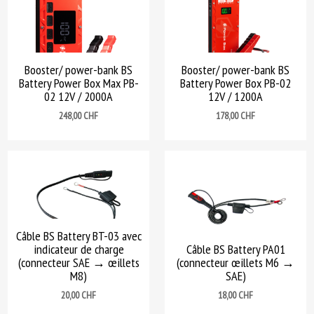
Booster/ power-bank BS
Booster/ power-bank BS
Battery Power Box Max PB-
Battery Power Box PB-02
02 12V / 2000A
12V / 1200A
Prix
Prix
248,00 CHF
178,00 CHF
Câble BS Battery BT-03 avec
indicateur de charge
Câble BS Battery PA01
(connecteur SAE → œillets
(connecteur œillets M6 →
M8)
SAE)
Prix
Prix
20,00 CHF
18,00 CHF