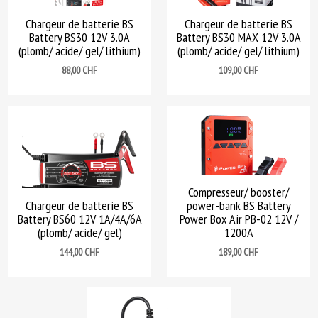
Chargeur de batterie BS
Chargeur de batterie BS
Battery BS30 12V 3.0A
Battery BS30 MAX 12V 3.0A
(plomb/ acide/ gel/ lithium)
(plomb/ acide/ gel/ lithium)
Prix
Prix
88,00 CHF
109,00 CHF
Compresseur/ booster/
Chargeur de batterie BS
power-bank BS Battery
Battery BS60 12V 1A/4A/6A
Power Box Air PB-02 12V /
(plomb/ acide/ gel)
1200A
Prix
Prix
144,00 CHF
189,00 CHF