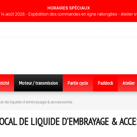
HORAIRES SPÉCIAUX
14 août 2026 - Expédition des commandes en ligne rallongées - Atelier 
ricité
Moteur / transmission
Partie cycle
Paddock
Atelier
al de liquide d'embrayage & accessoires
OCAL DE LIQUIDE D'EMBRAYAGE & ACC