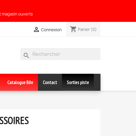
et magasin ouverts
shopping_cart

Panier
(0)
Connexion
search
Catalogue Bihr
Contact
Sorties piste
ESSOIRES