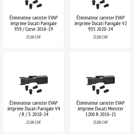
Éliminateur canister EVAP
Éliminateur canister EVAP
Jetprime Ducati Panigale
Jetprime Ducati Panigale V2
959 / Corse 2016-19
955 2020-24
Prix
Prix
23,00 CHF
23,00 CHF
Éliminateur canister EVAP
Éliminateur canister EVAP
Jetprime Ducati Panigale V4
Jetprime Ducati Monster
/ R / S 2018-24
1200 R 2016-21
Prix
Prix
23,00 CHF
23,00 CHF