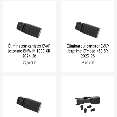
Éliminateur canister EVAP
Éliminateur canister EVAP
Jetprime BMW M 1000 XR
Jetprime CFMoto 450 SR
2024-26
2023-26
Prix
Prix
23,00 CHF
23,00 CHF