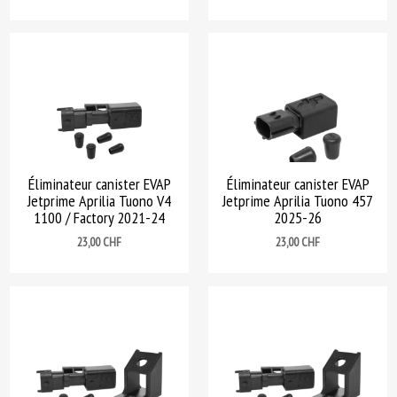
Éliminateur canister EVAP
Éliminateur canister EVAP
Jetprime Aprilia Tuono V4
Jetprime Aprilia Tuono 457
1100 / Factory 2021-24
2025-26
Prix
Prix
23,00 CHF
23,00 CHF