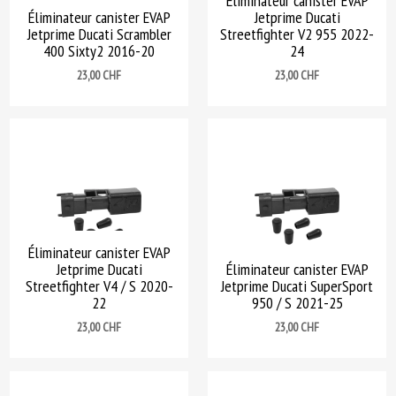
Éliminateur canister EVAP
Éliminateur canister EVAP
Jetprime Ducati
Jetprime Ducati Scrambler
Streetfighter V2 955 2022-
400 Sixty2 2016-20
24
Prix
Prix
23,00 CHF
23,00 CHF
Éliminateur canister EVAP
Jetprime Ducati
Éliminateur canister EVAP
Streetfighter V4 / S 2020-
Jetprime Ducati SuperSport
22
950 / S 2021-25
Prix
Prix
23,00 CHF
23,00 CHF