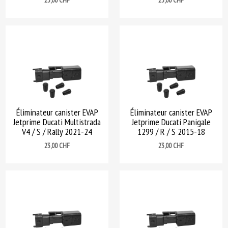
23,00 CHF
23,00 CHF
Éliminateur canister EVAP
Éliminateur canister EVAP
Jetprime Ducati Multistrada
Jetprime Ducati Panigale
V4 / S / Rally 2021-24
1299 / R / S 2015-18
Prix
Prix
23,00 CHF
23,00 CHF