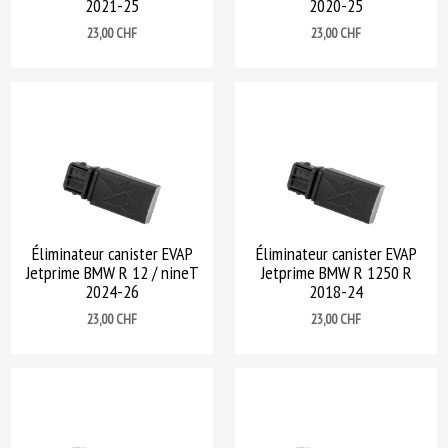
2021-25
2020-25
Prix
Prix
23,00 CHF
23,00 CHF
Éliminateur canister EVAP
Éliminateur canister EVAP
Jetprime BMW R 12 / nineT
Jetprime BMW R 1250 R
2024-26
2018-24
Prix
Prix
23,00 CHF
23,00 CHF