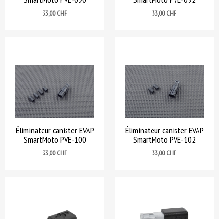
Prix
Prix
33,00 CHF
33,00 CHF
Éliminateur canister EVAP
Éliminateur canister EVAP
SmartMoto PVE-100
SmartMoto PVE-102
Prix
Prix
33,00 CHF
33,00 CHF