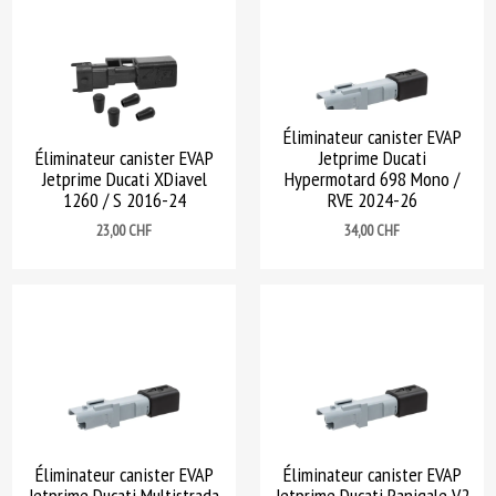
Éliminateur canister EVAP
Éliminateur canister EVAP
Jetprime Ducati
Jetprime Ducati XDiavel
Hypermotard 698 Mono /
1260 / S 2016-24
RVE 2024-26
Prix
Prix
23,00 CHF
34,00 CHF
Éliminateur canister EVAP
Éliminateur canister EVAP
Jetprime Ducati Multistrada
Jetprime Ducati Panigale V2