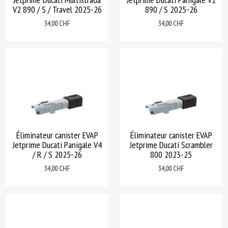
V2 890 / S / Travel 2025-26
890 / S 2025-26
Prix
Prix
34,00 CHF
34,00 CHF
Éliminateur canister EVAP
Éliminateur canister EVAP
Jetprime Ducati Panigale V4
Jetprime Ducati Scrambler
/ R / S 2025-26
800 2023-25
Prix
Prix
34,00 CHF
34,00 CHF