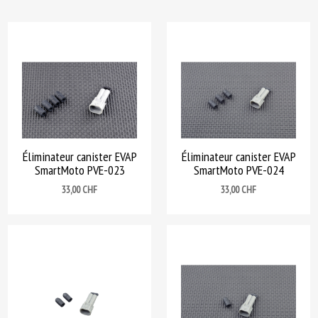
Éliminateur canister EVAP
Éliminateur canister EVAP
SmartMoto PVE-023
SmartMoto PVE-024
Prix
Prix
33,00 CHF
33,00 CHF