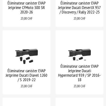
Éliminateur canister EVAP
Éliminateur canister EVAP
Jetprime CFMoto 300 SR
Jetprime Ducati DesertX 937
2020-26
/ Discovery / Rally 2022-25
Prix
Prix
23,00 CHF
23,00 CHF
Éliminateur canister EVAP
Éliminateur canister EVAP
Jetprime Ducati
Jetprime Ducati Diavel 1260
Hypermotard 939 / SP 2016-
/ S 2019-22
18
Prix
Prix
23,00 CHF
23,00 CHF