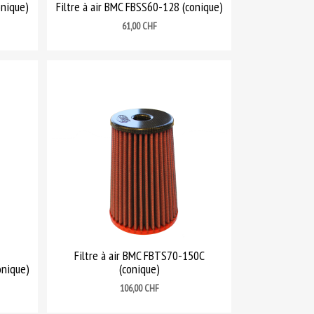
onique)
Filtre à air BMC FBSS60-128 (conique)
Prix
61,00 CHF
Filtre à air BMC FBTS70-150C
onique)
(conique)
Prix
106,00 CHF