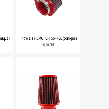
onique)
Filtre à air BMC FBPF55-70L (conique)
Prix
61,00 CHF