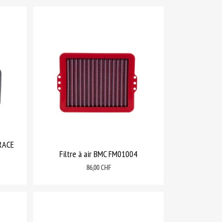
4RACE
Filtre à air BMC FM01004
Prix
86,00 CHF