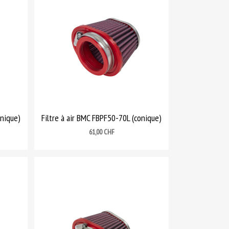
onique)
Filtre à air BMC FBPF50-70L (conique)
Prix
61,00 CHF