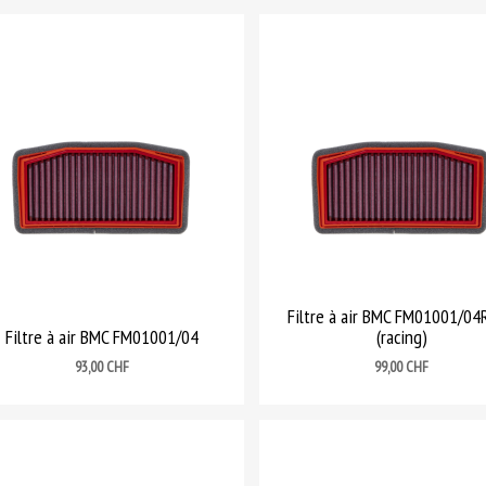
Filtre à air BMC FM01001/0
Filtre à air BMC FM01001/04
(racing)
Prix
Prix
93,00 CHF
99,00 CHF