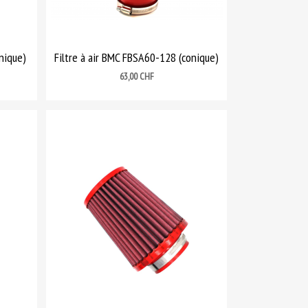
nique)
Filtre à air BMC FBSA60-128 (conique)
Prix
63,00 CHF