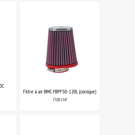
20C
Filtre à air BMC FBPF50-120L (conique)
Prix
77,00 CHF