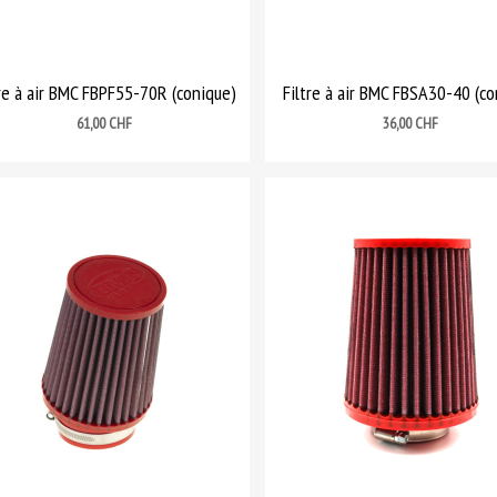
tre à air BMC FBPF55-70R (conique)
Filtre à air BMC FBSA30-40 (co
Prix
Prix
61,00 CHF
36,00 CHF