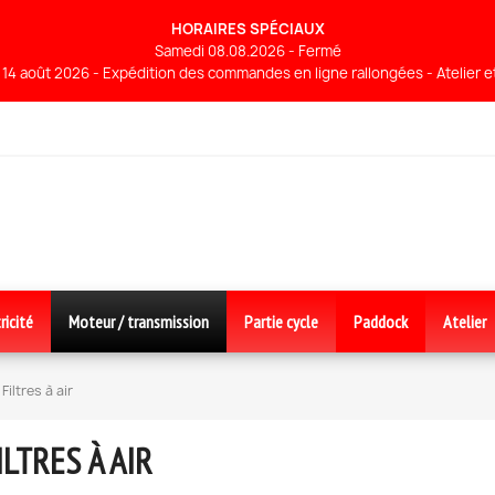
HORAIRES SPÉCIAUX
Samedi 08.08.2026 - Fermé
14 août 2026 - Expédition des commandes en ligne rallongées - Atelier 
ricité
Moteur / transmission
Partie cycle
Paddock
Atelier
Filtres à air
ILTRES À AIR