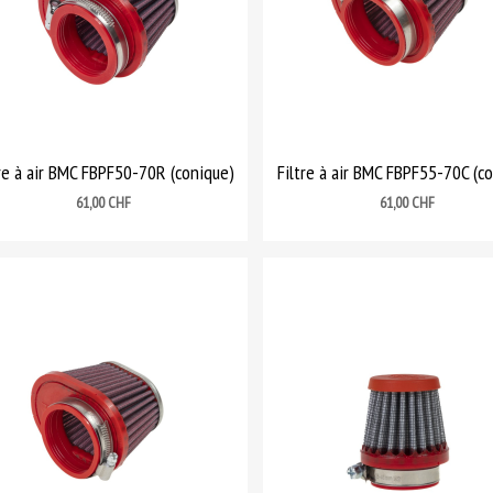
tre à air BMC FBPF50-70R (conique)
Filtre à air BMC FBPF55-70C (c
Prix
Prix
61,00 CHF
61,00 CHF