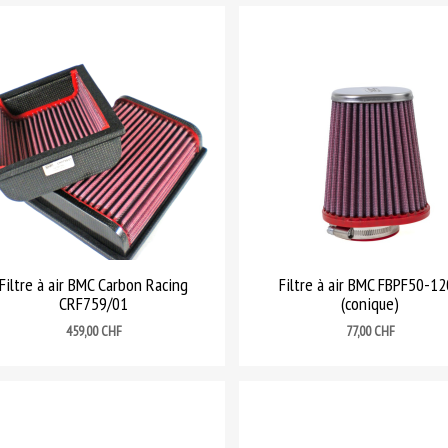
Filtre à air BMC Carbon Racing
Filtre à air BMC FBPF50-1
CRF759/01
(conique)
Prix
Prix
459,00 CHF
77,00 CHF