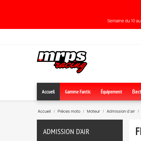
Semaine du 10 au 
Accueil
Gamme Fantic
Équipement
Élect
Accueil
Pièces moto
Moteur
Admission d'air
F
ADMISSION D'AIR