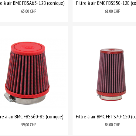
tre à air BMC FBSA65-128 (conique)
Filtre à air BMC FBSS50-128 (c
Prix
Prix
63,00 CHF
61,00 CHF
tre à air BMC FBSS60-85 (conique)
Filtre à air BMC FBTS70-150 (c
Prix
Prix
59,00 CHF
84,00 CHF