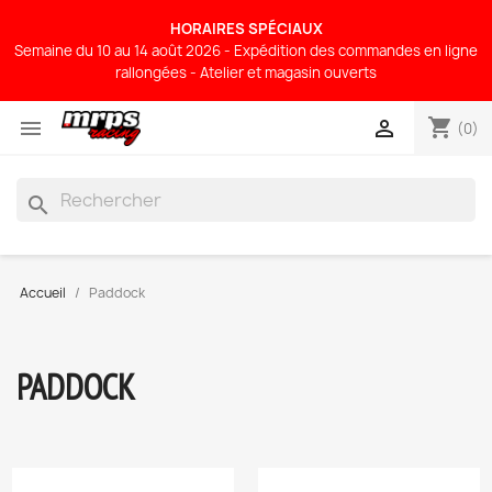
HORAIRES SPÉCIAUX
Semaine du 10 au 14 août 2026 - Expédition des commandes en ligne
rallongées - Atelier et magasin ouverts
shopping_cart


(0)
search
Accueil
Paddock
PADDOCK