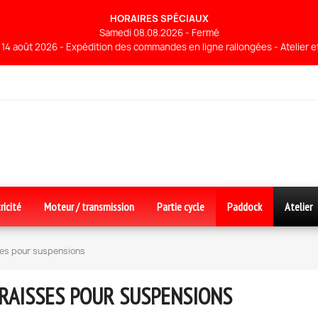
HORAIRES SPÉCIAUX
Samedi 08.08.2026 - Fermé
14 août 2026 - Expédition des commandes en ligne rallongées - Atelier 
ricité
Moteur / transmission
Partie cycle
Paddock
Atelier
es pour suspensions
RAISSES POUR SUSPENSIONS