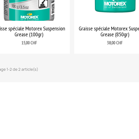
isse spéciale Motorex Suspension
Graisse spéciale Motorex Susp
Grease (100gr)
Grease (850gr)
Prix
Prix
15,00 CHF
38,00 CHF
age 1-2 de 2 article(s)