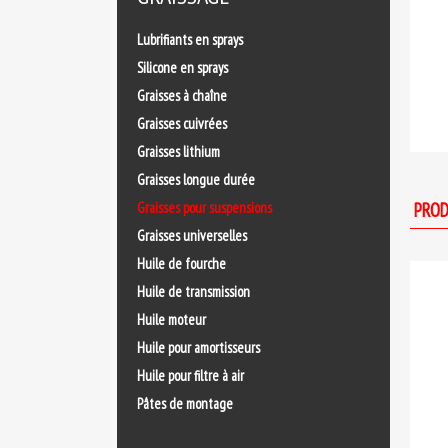
Lubrifiants en sprays
Silicone en sprays
Graisses à chaîne
Graisses cuivrées
Graisses lithium
Graisses longue durée
Graisses pour suspensions
PROD
Graisses universelles
Huile de fourche
Huile de transmission
Huile moteur
Huile pour amortisseurs
Huile pour filtre à air
Pâtes de montage