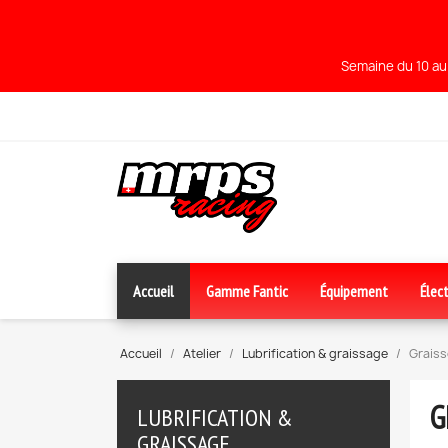
Semaine du 10 au 
Accueil
Gamme Fantic
Équipement
Élect
Accueil
Atelier
Lubrification & graissage
Graiss
G
LUBRIFICATION &
GRAISSAGE