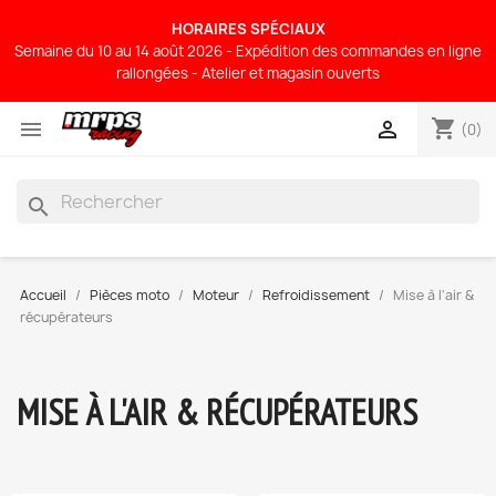
HORAIRES SPÉCIAUX
Semaine du 10 au 14 août 2026 - Expédition des commandes en ligne
rallongées - Atelier et magasin ouverts
shopping_cart


(0)
search
Accueil
Pièces moto
Moteur
Refroidissement
Mise à l'air &
récupérateurs
MISE À L'AIR & RÉCUPÉRATEURS