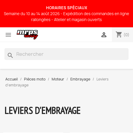
HORAIRES SPÉCIAUX
Semaine du 10 au 14 août 2026 - Expédition des commandes en ligne
rallongées - Atelier et magasin ouverts
shopping_cart


(0)
search
Accueil
Pièces moto
Moteur
Embrayage
Leviers
d'embrayage
LEVIERS D'EMBRAYAGE