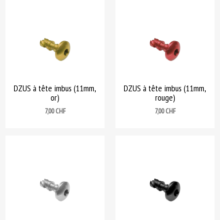
DZUS à tête imbus (11mm,
DZUS à tête imbus (11mm,
or)
rouge)
Prix
Prix
7,00 CHF
7,00 CHF