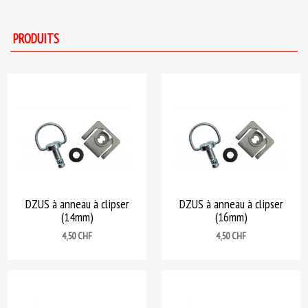
PRODUITS
DZUS à anneau à clipser
DZUS à anneau à clipser
(14mm)
(16mm)
Prix
Prix
4,50 CHF
4,50 CHF