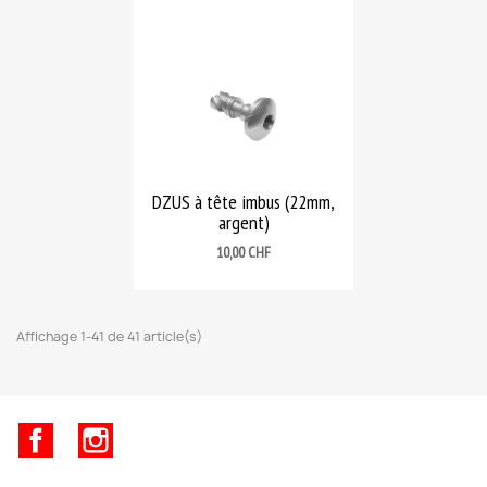
DZUS à tête imbus (22mm,
argent)
Prix
10,00 CHF
Affichage 1-41 de 41 article(s)
Facebook
Instagram