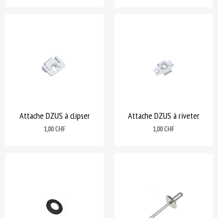
Attache DZUS à clipser
Attache DZUS à riveter
Prix
Prix
1,00 CHF
1,00 CHF