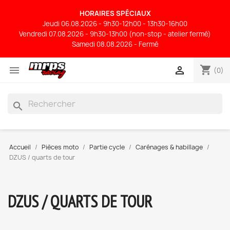
HORAIRES SPÉCIAUX
Jeudi 06.08.2026 - 9h30-12h00 - 13h30-16h00
Vendredi 07.08.2026 - 9h30-13h00 (non-stop - atelier fermé)
Samedi 08.08.2026 - Fermé
shopping_cart


(0)
search
Accueil
Pièces moto
Partie cycle
Carénages & habillage
DZUS / quarts de tour
DZUS / QUARTS DE TOUR