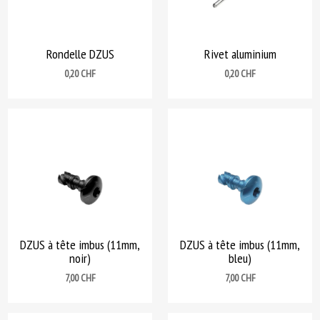
Rondelle DZUS
Rivet aluminium
Prix
Prix
0,20 CHF
0,20 CHF
DZUS à tête imbus (11mm,
DZUS à tête imbus (11mm,
noir)
bleu)
Prix
Prix
7,00 CHF
7,00 CHF