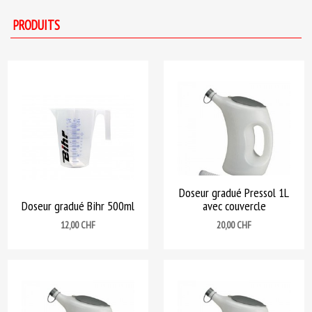
PRODUITS
Doseur gradué Pressol 1L
Doseur gradué Bihr 500ml
avec couvercle
Prix
Prix
12,00 CHF
20,00 CHF