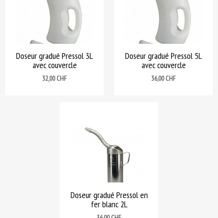
Doseur gradué Pressol 3L
Doseur gradué Pressol 5L
avec couvercle
avec couvercle
Prix
Prix
32,00 CHF
36,00 CHF
Doseur gradué Pressol en
fer blanc 2L
Prix
36,00 CHF