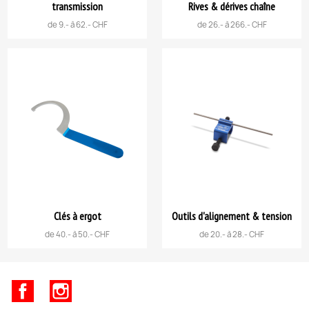
transmission
Rives & dérives chaîne
de 9.- à 62.- CHF
de 26.- à 266.- CHF
Clés à ergot
Outils d'alignement & tension
de 40.- à 50.- CHF
de 20.- à 28.- CHF
Facebook
Instagram