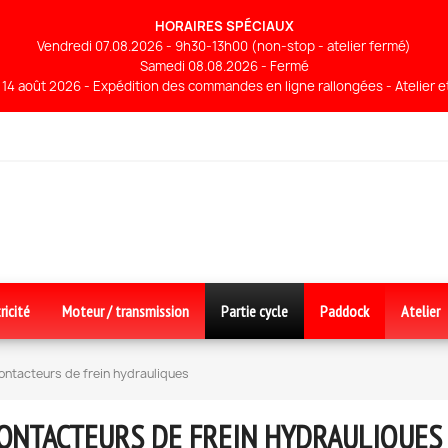
HORAIRES SPÉCIAUX
Vendredi 07.08.2026 - 9h30-13h00 (non-stop - atelier fermé)
Samedi 08.08.2026 - Fermé
14 août 2026 - Expédition des commandes en ligne rallongées - Atelier 
ricité
Moteur / transmission
Partie cycle
Paddock
Atelier
ontacteurs de frein hydrauliques
ONTACTEURS DE FREIN HYDRAULIQUES