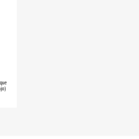
ique
jo)