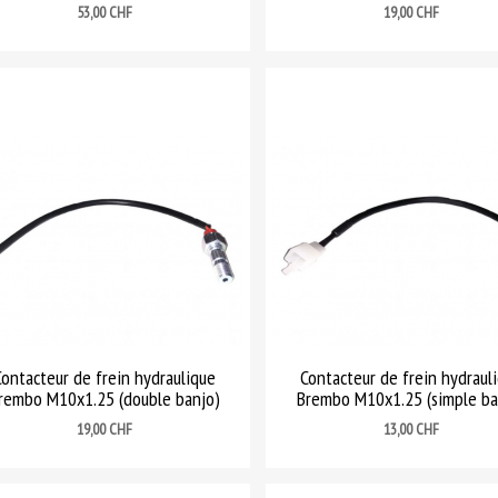
Prix
Prix
53,00 CHF
19,00 CHF
Contacteur de frein hydraulique
Contacteur de frein hydraul
rembo M10x1.25 (double banjo)
Brembo M10x1.25 (simple ba
Prix
Prix
19,00 CHF
13,00 CHF