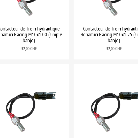
Contacteur de frein hydraulique
Contacteur de frein hydraul
namici Racing M10x1.00 (simple
Bonamici Racing M10x1.25 (s
banjo)
banjo)
Prix
Prix
32,00 CHF
32,00 CHF