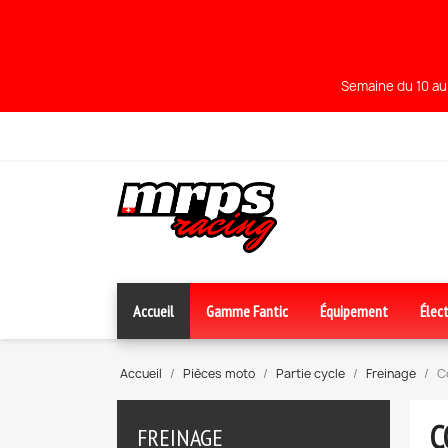
Semaine du 10 au 
Accueil
Gamme Fantic
Équipement
Élect
Accueil
Pièces moto
Partie cycle
Freinage
C
C
FREINAGE