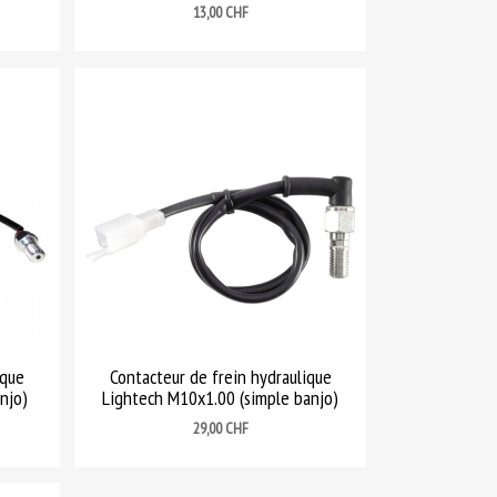
Prix
13,00 CHF
ique
Contacteur de frein hydraulique
njo)
Lightech M10x1.00 (simple banjo)
Prix
29,00 CHF