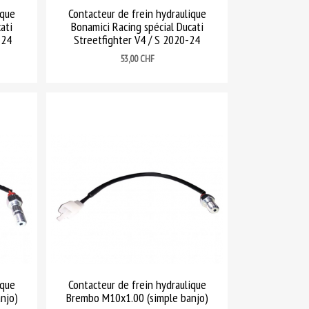
ique
Contacteur de frein hydraulique
ati
Bonamici Racing spécial Ducati
-24
Streetfighter V4 / S 2020-24
Prix
53,00 CHF
ique
Contacteur de frein hydraulique
njo)
Brembo M10x1.00 (simple banjo)