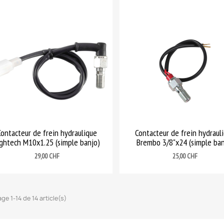
Contacteur de frein hydraulique
Contacteur de frein hydraul
ightech M10x1.25 (simple banjo)
Brembo 3/8"x24 (simple ban
Prix
Prix
29,00 CHF
25,00 CHF
age 1-14 de 14 article(s)