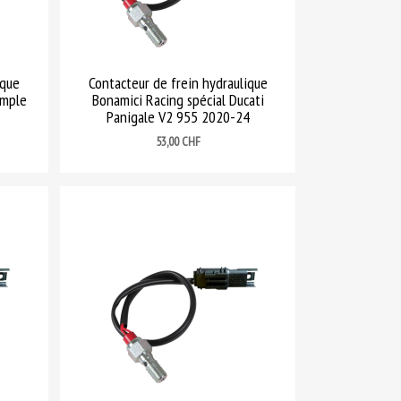
ique
Contacteur de frein hydraulique
imple
Bonamici Racing spécial Ducati
Panigale V2 955 2020-24
Prix
53,00 CHF