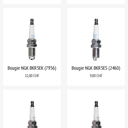
Bougie NGK BKR5EK (7956)
Bougie NGK BKR5ES (2460)
Prix
Prix
12,00 CHF
9,00 CHF