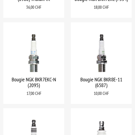
Prix
Prix
36,00 CHF
18,00 CHF
Bougie NGK BKR7EKC-N
Bougie NGK BKR8E-11
(2095)
(6587)
Prix
Prix
17,00 CHF
10,00 CHF