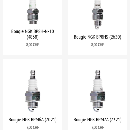
Bougie NGK BP8H-N-10
(4838)
Bougie NGK BP8HS (2630)
Prix
Prix
8,00 CHF
8,00 CHF
Bougie NGK BPM6A (7021)
Bougie NGK BPM7A (7321)
Prix
Prix
7,00 CHF
7,00 CHF