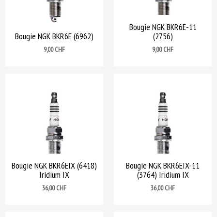
Bougie NGK BKR6E-11
Bougie NGK BKR6E (6962)
(2756)
Prix
Prix
9,00 CHF
9,00 CHF
Bougie NGK BKR6EIX (6418)
Bougie NGK BKR6EIX-11
Iridium IX
(3764) Iridium IX
Prix
Prix
36,00 CHF
36,00 CHF