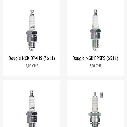
Bougie NGK BP4HS (3611)
Bougie NGK BP5ES (6511)
Prix
Prix
9,00 CHF
7,00 CHF