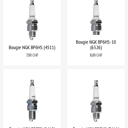
Bougie NGK BP6HS-10
Bougie NGK BP6HS (4511)
(6326)
Prix
Prix
7,00 CHF
8,00 CHF