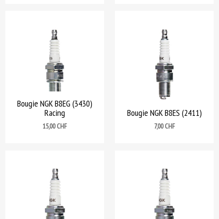
Bougie NGK B8EG (3430)
Racing
Bougie NGK B8ES (2411)
Prix
Prix
15,00 CHF
7,00 CHF