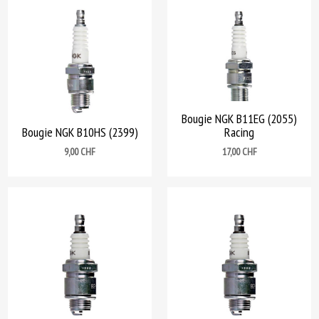
Bougie NGK B11EG (2055)
Bougie NGK B10HS (2399)
Racing
Prix
Prix
9,00 CHF
17,00 CHF