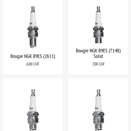
Bougie NGK B9ES (7148)
Bougie NGK B9ES (2611)
Solid
Prix
Prix
6,00 CHF
7,00 CHF