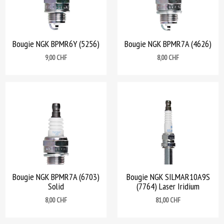
Bougie NGK BPMR6Y (5256)
Bougie NGK BPMR7A (4626)
Prix
Prix
9,00 CHF
8,00 CHF
Bougie NGK BPMR7A (6703)
Bougie NGK SILMAR10A9S
Solid
(7764) Laser Iridium
Prix
Prix
8,00 CHF
81,00 CHF