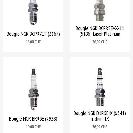
Bougie NGK BCPR8EVX-11
Bougie NGK BCPR7ET (2164)
(5186) Laser Platinum
Prix
Prix
16,00 CHF
36,00 CHF
Bougie NGK BKR5EIX (6341)
Bougie NGK BKR5E (7938)
Iridium IX
Prix
Prix
10,00 CHF
36,00 CHF