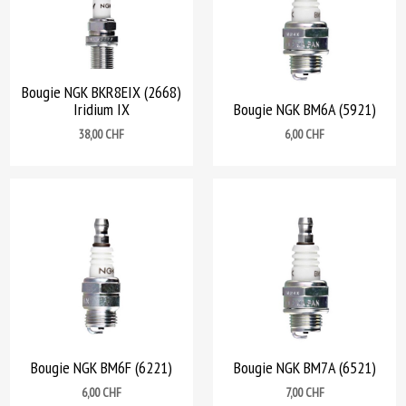
Bougie NGK BKR8EIX (2668)
Iridium IX
Bougie NGK BM6A (5921)
Prix
Prix
38,00 CHF
6,00 CHF
Bougie NGK BM6F (6221)
Bougie NGK BM7A (6521)
Prix
Prix
6,00 CHF
7,00 CHF