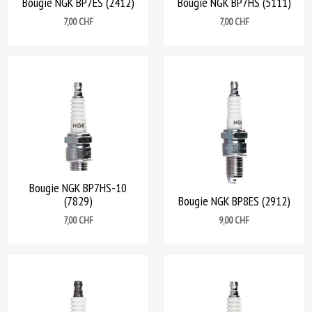
Bougie NGK BP7ES (2412)
Bougie NGK BP7HS (5111)
Prix
Prix
7,00 CHF
7,00 CHF
Bougie NGK BP7HS-10
(7829)
Bougie NGK BP8ES (2912)
Prix
Prix
7,00 CHF
9,00 CHF