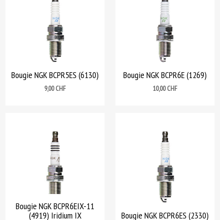
Bougie NGK BCPR5ES (6130)
Bougie NGK BCPR6E (1269)
Prix
Prix
9,00 CHF
10,00 CHF
Bougie NGK BCPR6EIX-11
(4919) Iridium IX
Bougie NGK BCPR6ES (2330)