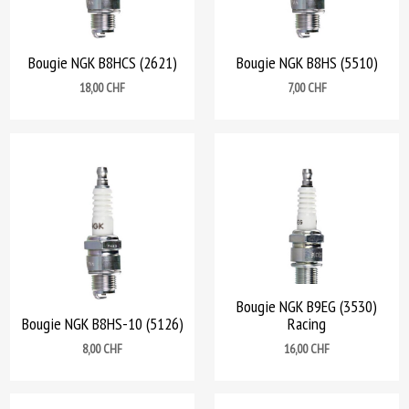
Bougie NGK B8HCS (2621)
Bougie NGK B8HS (5510)
Prix
Prix
18,00 CHF
7,00 CHF
Bougie NGK B9EG (3530)
Bougie NGK B8HS-10 (5126)
Racing
Prix
Prix
8,00 CHF
16,00 CHF