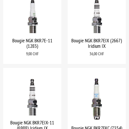
Bougie NGK BKR7E-11
Bougie NGK BKR7EIX (2667)
(1283)
Iridium IX
Prix
Prix
9,00 CHF
36,00 CHF
Bougie NGK BKR7EIX-11
(6988) Iridium IX
Bougie NGK BKR7EKC (7354)