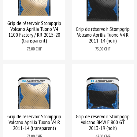
Grip de réservoir Stompgrip
Volcano Aprilia Tuono V4
Grip de réservoir Stompgrip
1100 Factory / RR 2015-20
Volcano Aprilia Tuono V4 R
(transparent)
2011-14 (noir)
Prix
Prix
73,00 CHF
73,00 CHF
Grip de réservoir Stompgrip
Grip de réservoir Stompgrip
Volcano Aprilia Tuono V4 R
Volcano BMW F 800 GT
2011-14 (transparent)
2013-19 (noir)
Prix
Prix
73,00 CHF
67,00 CHF