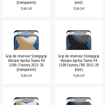
(transparent)
(noir)
Prix
Prix
73,00 CHF
73,00 CHF
Grip de réservoir Stompgrip
Grip de réservoir Stompgrip
Volcano Aprilia Tuono V4
Volcano Aprilia Tuono V4
1100 / Factory 2021-26
1100 Factory / RR 2015-20
(transparent)
(noir)
Prix
Prix
73,00 CHF
73,00 CHF