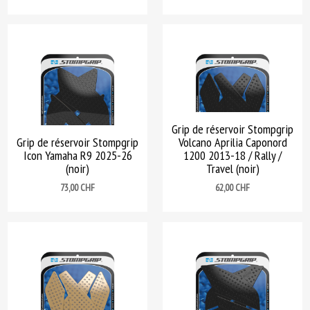
Grip de réservoir Stompgrip
Grip de réservoir Stompgrip
Volcano Aprilia Caponord
Icon Yamaha R9 2025-26
1200 2013-18 / Rally /
(noir)
Travel (noir)
Prix
Prix
73,00 CHF
62,00 CHF