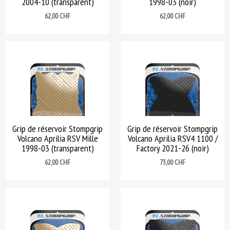
2004-10 (transparent)
1998-03 (noir)
Prix
Prix
62,00 CHF
62,00 CHF
Grip de réservoir Stompgrip
Grip de réservoir Stompgrip
Volcano Aprilia RSV Mille
Volcano Aprilia RSV4 1100 /
1998-03 (transparent)
Factory 2021-26 (noir)
Prix
Prix
62,00 CHF
73,00 CHF