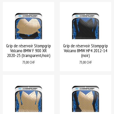
Grip de réservoir Stompgrip
Grip de réservoir Stompgrip
Volcano BMW F 900 XR
Volcano BMW HP4 2012-14
2020-25 (transparent/noir)
(noir)
Prix
Prix
73,00 CHF
73,00 CHF