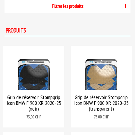
Filtrer les produits
PRODUITS
Grip de réservoir Stompgrip
Grip de réservoir Stompgrip
Icon BMW F 900 XR 2020-25
Icon BMW F 900 XR 2020-25
(noir)
(transparent)
Prix
Prix
73,00 CHF
73,00 CHF