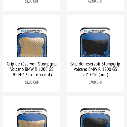
Prix
Prix
62,00 CHF
62,00 CHF
Grip de réservoir Stompgrip
Grip de réservoir Stompgrip
Volcano BMW R 1200 GS
Volcano BMW R 1200 GS
2004-12 (transparent)
2013-16 (noir)
Prix
Prix
62,00 CHF
67,00 CHF