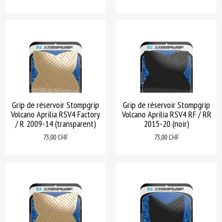
Grip de réservoir Stompgrip
Grip de réservoir Stompgrip
Volcano Aprilia RSV4 Factory
Volcano Aprilia RSV4 RF / RR
/ R 2009-14 (transparent)
2015-20 (noir)
Prix
Prix
73,00 CHF
73,00 CHF