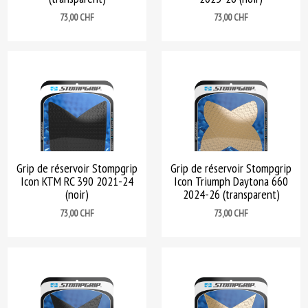
Prix
Prix
73,00 CHF
73,00 CHF
Grip de réservoir Stompgrip
Grip de réservoir Stompgrip
Icon KTM RC 390 2021-24
Icon Triumph Daytona 660
(noir)
2024-26 (transparent)
Prix
Prix
73,00 CHF
73,00 CHF