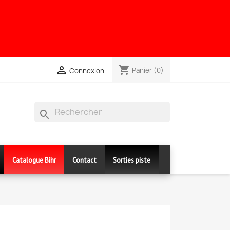
shopping_cart

Panier
(0)
Connexion
search
Catalogue Bihr
Contact
Sorties piste