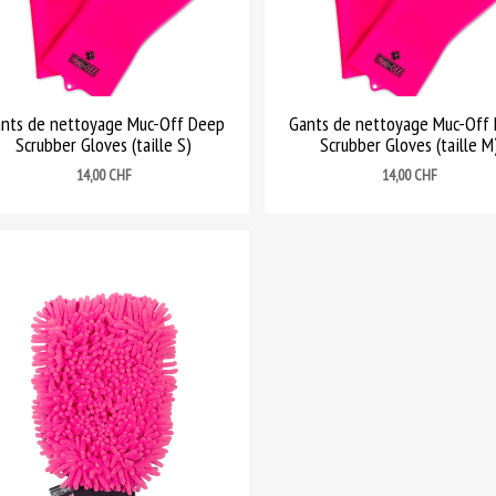
nts de nettoyage Muc-Off Deep
Gants de nettoyage Muc-Off
Scrubber Gloves (taille S)
Scrubber Gloves (taille M
Prix
Prix
14,00 CHF
14,00 CHF