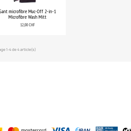
Gant microfibre Muc-Off 2-in-1
Microfibre Wash Mitt
Prix
12,00 CHF
age 1-4 de 4 article(s)