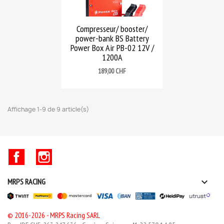
Compresseur/ booster/
power-bank BS Battery
Power Box Air PB-02 12V /
1200A
Prix
189,00 CHF
Affichage 1-9 de 9 article(s)
Facebook
Instagram

MRPS RACING
© 2016-2026 - MRPS Racing SARL