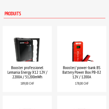
PRODUITS
Booster professionel
Booster/ power-bank BS
Lemania Energy X12 12V /
Battery Power Box PB-02
2200A / 51200mWh
12V / 1200A
Prix
Prix
189,00 CHF
178,00 CHF