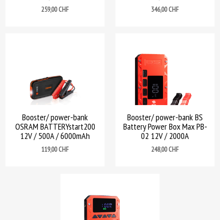
Prix
Prix
259,00 CHF
346,00 CHF
Booster/ power-bank
Booster/ power-bank BS
OSRAM BATTERYstart200
Battery Power Box Max PB-
12V / 500A / 6000mAh
02 12V / 2000A
Prix
Prix
119,00 CHF
248,00 CHF