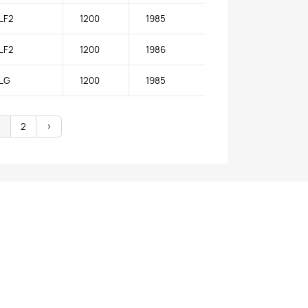
LF2
1200
1985
LF2
1200
1986
LG
1200
1985
1
2
>