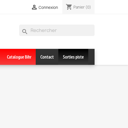
shopping_cart

Panier
(0)
Connexion
search
Catalogue Bihr
Contact
Sorties piste