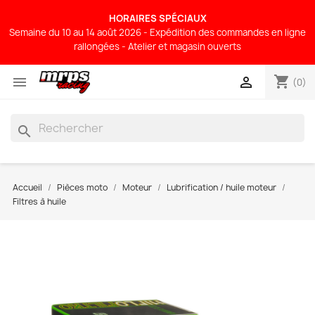
HORAIRES SPÉCIAUX
Semaine du 10 au 14 août 2026 - Expédition des commandes en ligne
rallongées - Atelier et magasin ouverts
shopping_cart


(0)
search
Accueil
Pièces moto
Moteur
Lubrification / huile moteur
Filtres à huile