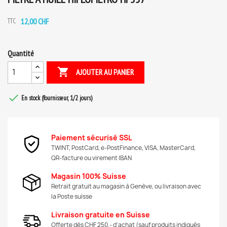
12,00 CHF
TTC
Quantité

AJOUTER AU PANIER

En stock (fournisseur, 1/2 jours)
Paiement sécurisé SSL
TWINT, PostCard, e-PostFinance, VISA, MasterCard,
QR-facture ou virement IBAN
Magasin 100% Suisse
Retrait gratuit au magasin à Genève, ou livraison avec
la Poste suisse
Livraison gratuite en Suisse
Offerte dès CHF 250.- d'achat (sauf produits indiqués