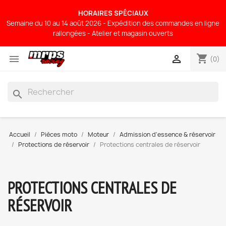
HORAIRES SPÉCIAUX
Semaine du 10 au 14 août 2026 - Expédition des commandes en ligne
rallongées - Atelier et magasin ouverts
shopping_cart


(0)
search
Accueil
Pièces moto
Moteur
Admission d'essence & réservoir
Protections de réservoir
Protections centrales de réservoir
PROTECTIONS CENTRALES DE
RÉSERVOIR