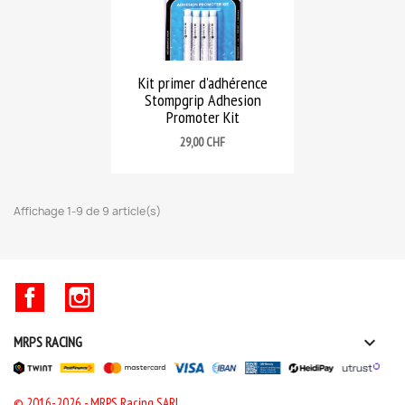
Kit primer d'adhérence
Stompgrip Adhesion
Promoter Kit
Prix
29,00 CHF
Affichage 1-9 de 9 article(s)
Facebook
Instagram

MRPS RACING
© 2016-2026 - MRPS Racing SARL