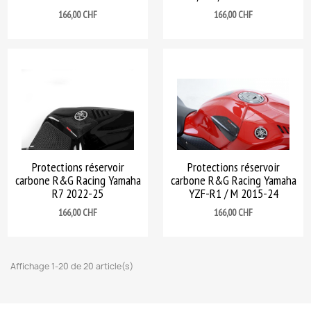
Prix
Prix
166,00 CHF
166,00 CHF
Protections réservoir
Protections réservoir
carbone R&G Racing Yamaha
carbone R&G Racing Yamaha
R7 2022-25
YZF-R1 / M 2015-24
Prix
Prix
166,00 CHF
166,00 CHF
Affichage 1-20 de 20 article(s)