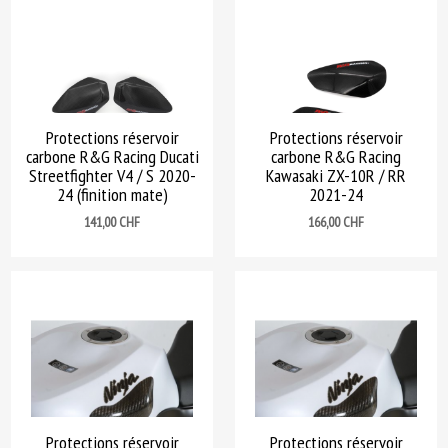
Protections réservoir
Protections réservoir
carbone R&G Racing Ducati
carbone R&G Racing
Streetfighter V4 / S 2020-
Kawasaki ZX-10R / RR
24 (finition mate)
2021-24
Prix
Prix
141,00 CHF
166,00 CHF
Protections réservoir
Protections réservoir